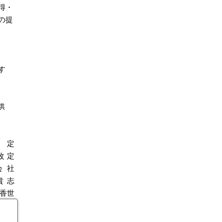
得・
の提
す
供
定
改定
会社
貴志
香世