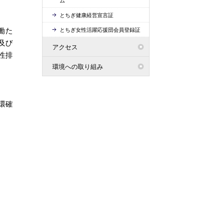
ム
とちぎ健康経営宣言証
働た
とちぎ女性活躍応援団会員登録証
及び
アクセス
性排
環境への取り組み
環確