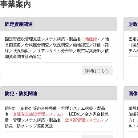
事業案内
固定資産関連
財政
固定資産税管理支援システム構築（製品名：
地建録
）／地
固定
番図整備／台帳照合調査／現況調査／画地認定／評価（路
（製
線／状況類似）／リアルタイム分合筆／航空写真撮影／償
テム
却資産調査計画策定
詳細はこちら
防犯・防災関連
画像
防犯灯・街路灯等の台帳整備・管理システム構築（製品
単写
名：
交通安全施設管理システム
）・LED化／空き家台帳整
俯瞰
備・管理システム構築（製品名：
空き家管理システム
）／
方
）
防災・防水マップ整備支援
ル・